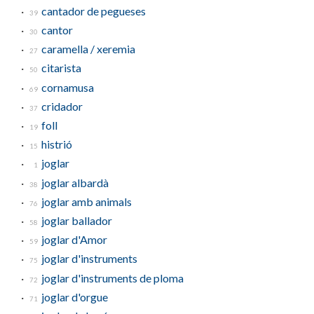
cantador de pegueses
39
cantor
30
caramella / xeremia
27
citarista
50
cornamusa
69
cridador
37
foll
19
histrió
15
joglar
1
joglar albardà
38
joglar amb animals
76
joglar ballador
58
joglar d'Amor
59
joglar d'instruments
75
joglar d'instruments de ploma
72
joglar d'orgue
71