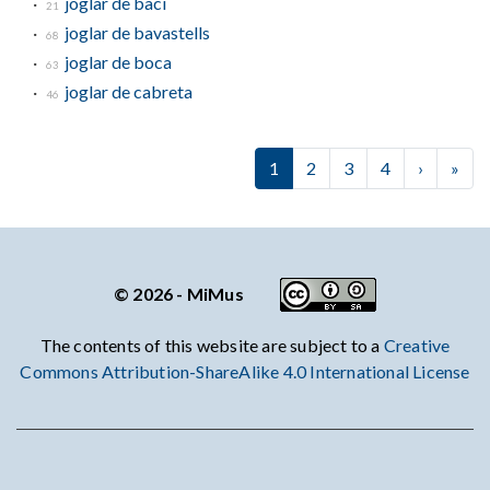
joglar de bací
21
joglar de bavastells
68
joglar de boca
63
joglar de cabreta
46
Paginació
1
2
3
4
›
Next
»
Dar
© 2026 - MiMus
The contents of this website are subject to a
Creative
Commons Attribution-ShareAlike 4.0 International License