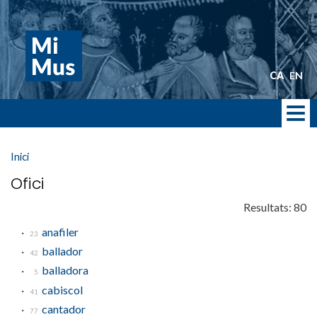
Vés
al
contingut
CA
EN
Inici
Ofici
Resultats: 80
anafiler
23
ballador
42
balladora
5
cabiscol
41
cantador
77