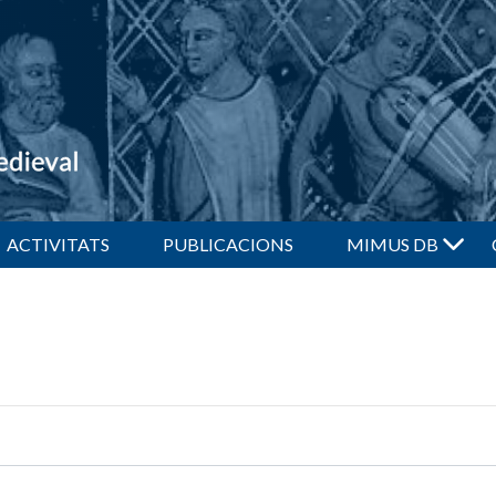
Vés
al
contingut
ACTIVITATS
PUBLICACIONS
MIMUS DB
Índexs
Cerques