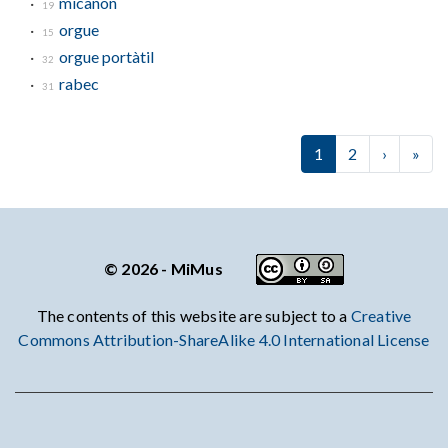
micanon
19
orgue
15
orgue portàtil
32
rabec
31
Paginació
1
2
›
Next
»
Dar
© 2026 - MiMus
The contents of this website are subject to a
Creative
Commons Attribution-ShareAlike 4.0 International License