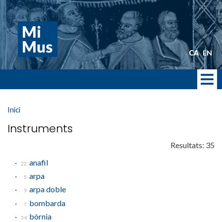
Vés
al
contingut
CA
EN
Inici
Instruments
Resultats: 35
anafil
22
arpa
5
arpa doble
9
bombarda
7
bòrnia
34