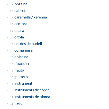
botzina
28
cabreta
23
caramella / xeremia
17
cembra
25
cítara
29
cítola
24
cordes de budell
10
cornamusa
14
dolçaina
26
eixaquier
13
flauta
3
guitarra
35
instrument
6
instruments de corda
36
instruments de ploma
21
llaüt
11